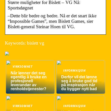
Større muligheter for Bislett – VG Nå:
Sportsdøgnet
–Dette blir bedre og bedre. Nå er det snart ikke
“Impossible Games”, men Bislett Games, sier
Bislett-general Steinar Hoen til VG.
Keywords: bislett vg
VIRKSOMHET
INFORMASJON
Når lønner det seg
egentlig å bruke en
Derfor vil det lønne
profesjonell
seg å bruke god tid
leverandør av
på inspirasjon når
renholdstjenester?
du bygger nytt bad
VIRKSOMHET
INFORMASJON