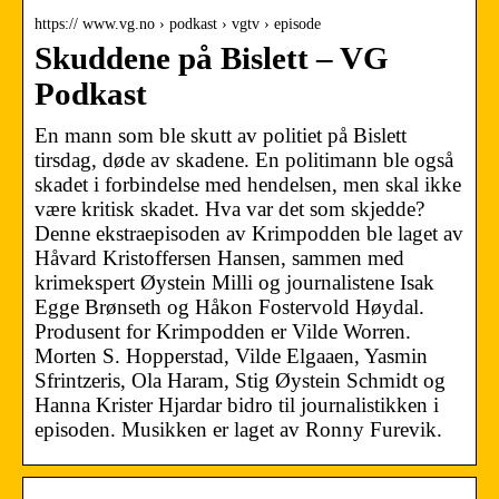
https:// www.vg.no › podkast › vgtv › episode
Skuddene på Bislett – VG
Podkast
En mann som ble skutt av politiet på Bislett
tirsdag, døde av skadene. En politimann ble også
skadet i forbindelse med hendelsen, men skal ikke
være kritisk skadet. Hva var det som skjedde?
Denne ekstraepisoden av Krimpodden ble laget av
Håvard Kristoffersen Hansen, sammen med
krimekspert Øystein Milli og journalistene Isak
Egge Brønseth og Håkon Fostervold Høydal.
Produsent for Krimpodden er Vilde Worren.
Morten S. Hopperstad, Vilde Elgaaen, Yasmin
Sfrintzeris, Ola Haram, Stig Øystein Schmidt og
Hanna Krister Hjardar bidro til journalistikken i
episoden. Musikken er laget av Ronny Furevik.