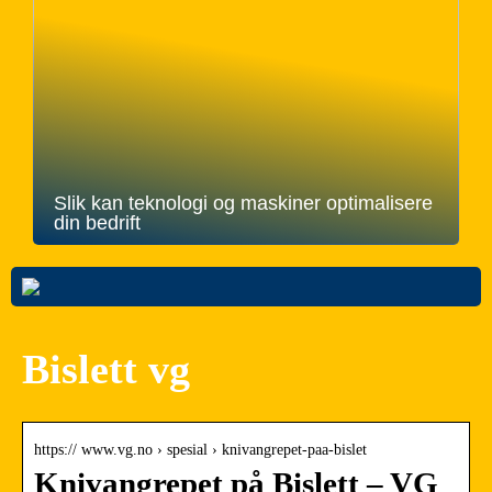
Slik kan teknologi og maskiner optimalisere
din bedrift
Bislett vg
https:// www.vg.no › spesial › knivangrepet-paa-bislet
Knivangrepet på Bislett – VG