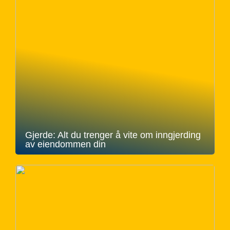
Gjerde: Alt du trenger å vite om inngjerding
av eiendommen din