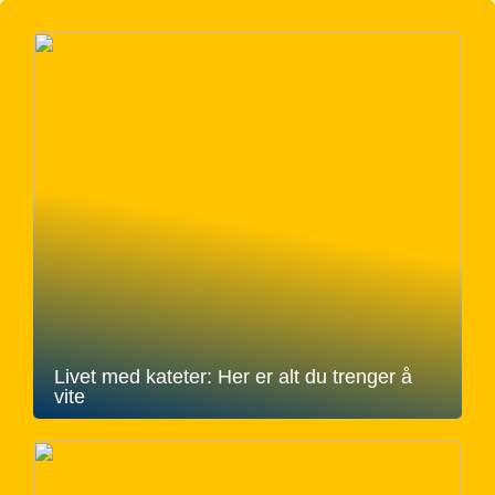
Livet med kateter: Her er alt du trenger å
vite