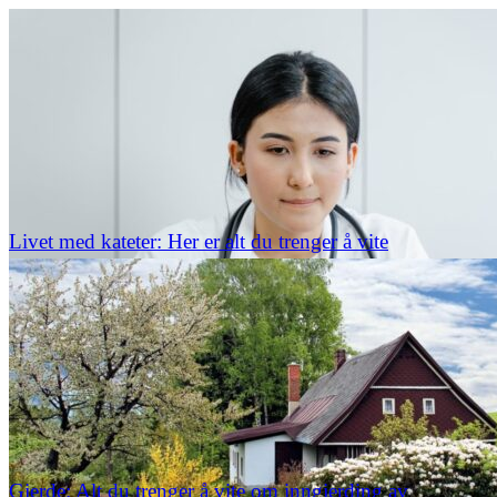
Livet med kateter: Her er alt du trenger å vite
Gjerde: Alt du trenger å vite om inngjerding av