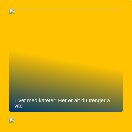
Livet med kateter: Her er alt du trenger å
vite