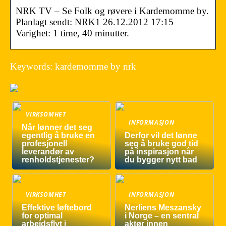
NRK TV – Se Folk og røvere i Kardemomme by.
Planlagt sendt: NRK1 26.12.2012 17:15
Varighet: 1 time, 40 minutter.
Keywords: kardemomme by nrk
VIRKSOMHET
INFORMASJON
Når lønner det seg
egentlig å bruke en
Derfor vil det lønne
profesjonell
seg å bruke god tid
leverandør av
på inspirasjon når
renholdstjenester?
du bygger nytt bad
VIRKSOMHET
INFORMASJON
Effektive løftebord
Nerliens Meszansky
for optimal
i Norge – en sentral
arbeidsflyt i
aktør innen