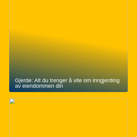
Gjerde: Alt du trenger å vite om inngjerding
av eiendommen din