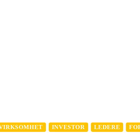
Brennåsen i Drammen?
rammen og tiltrekker seg mange lokale kunder på grunn av
.
 hos Europris Brennåsen?
ing med kontanter, bankkort og kredittkort, men det kan væ
søk.
d Europris Brennåsen i Drammen?
is parkeringsmuligheter tilgjengelig for kundene sine.
VIRKSOMHET
INVESTOR
LEDERE
FO