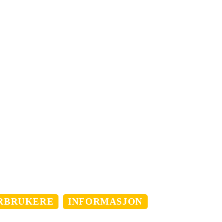
 det
re lurt
RBRUKERE
INFORMASJON