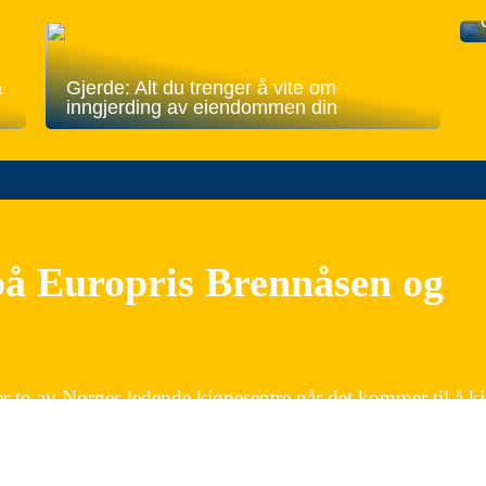
å
Gjerde: Alt du trenger å vite om
inngjerding av eiendommen din
på Europris Brennåsen og
er to av Norges ledende kjøpesentre når det kommer til å k
gligvarer, interiør, klær eller ting til hus og hage, vil du f