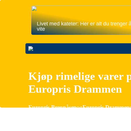
Livet med kateter: Her er alt du trenger 
vite
Kjøp rimelige varer 
Europris Drammen
Europris Brennåsen
og
Europris Drammen
rimelige varer. Uansett om du er på jakt etter da
bredt utvalg av varer til gode priser.