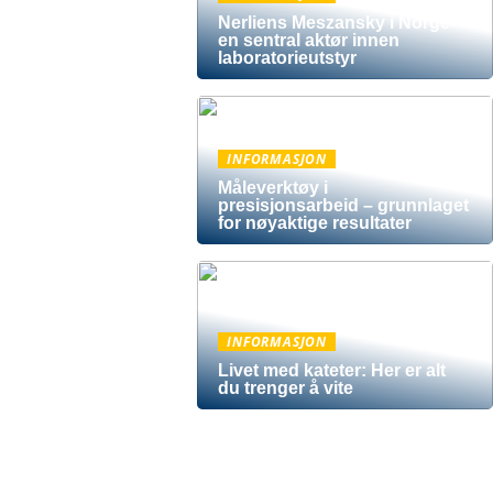
r, trær
Nerliens Meszansky i Norge –
er.
en sentral aktør innen
laboratorieutstyr
INFORMASJON
Måleverktøy i
presisjonsarbeid – grunnlaget
for nøyaktige resultater
e har et
INFORMASJON
Livet med kateter: Her er alt
du trenger å vite
 har et
PENGER
hov og
VIRKSOMHET