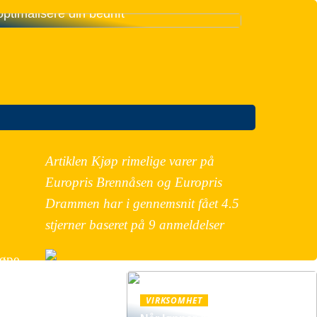
Slik kan teknologi og maskiner
optimalisere din bedrift
Artiklen Kjøp rimelige varer på
Europris Brennåsen og Europris
Drammen har i gennemsnit fået
4.5
stjerner baseret på
9
anmeldelser
jøpe
inne et
VIRKSOMHET