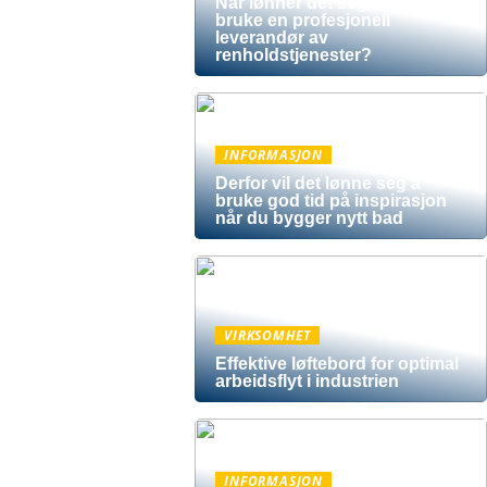
Når lønner det seg egentlig å
bruke en profesjonell
leverandør av
renholdstjenester?
ikken har
INFORMASJON
Derfor vil det lønne seg å
lave
bruke god tid på inspirasjon
når du bygger nytt bad
ette gjør
VIRKSOMHET
Effektive løftebord for optimal
 og
arbeidsflyt i industrien
 hvor du
INFORMASJON