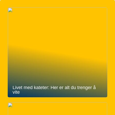
Livet med kateter: Her er alt du trenger å
vite