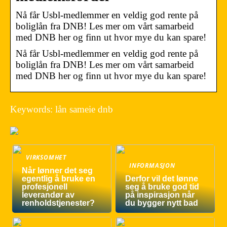
Nå får Usbl-medlemmer en veldig god rente på
boliglån fra DNB! Les mer om vårt samarbeid
med DNB her og finn ut hvor mye du kan spare!
Nå får Usbl-medlemmer en veldig god rente på
boliglån fra DNB! Les mer om vårt samarbeid
med DNB her og finn ut hvor mye du kan spare!
Keywords: lån sameie dnb
VIRKSOMHET
INFORMASJON
Når lønner det seg
egentlig å bruke en
Derfor vil det lønne
profesjonell
seg å bruke god tid
leverandør av
på inspirasjon når
renholdstjenester?
du bygger nytt bad