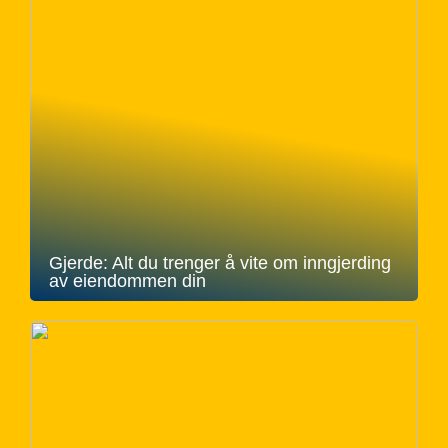
Gjerde: Alt du trenger å vite om inngjerding
av eiendommen din