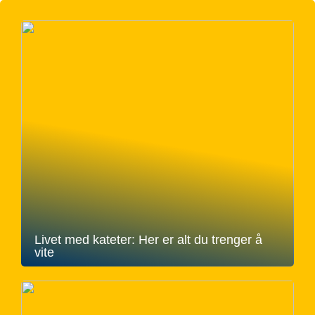
Livet med kateter: Her er alt du trenger å
vite