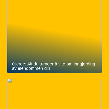
Gjerde: Alt du trenger å vite om inngjerding
av eiendommen din