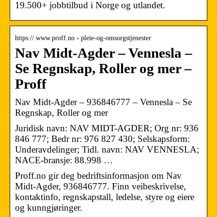
19.500+ jobbtilbud i Norge og utlandet.
https:// www.proff.no › pleie-og-omsorgstjenester
Nav Midt-Agder – Vennesla –
Se Regnskap, Roller og mer –
Proff
Nav Midt-Agder – 936846777 – Vennesla – Se
Regnskap, Roller og mer
Juridisk navn: NAV MIDT-AGDER; Org nr: 936
846 777; Bedr nr: 976 827 430; Selskapsform:
Underavdelinger; Tidl. navn: NAV VENNESLA;
NACE-bransje: 88.998 …
Proff.no gir deg bedriftsinformasjon om Nav
Midt-Agder, 936846777. Finn veibeskrivelse,
kontaktinfo, regnskapstall, ledelse, styre og eiere
og kunngjøringer.