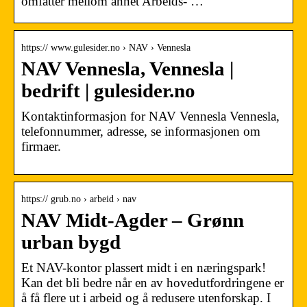
omfatter mellom annet Arbeids- …
https:// www.gulesider.no › NAV › Vennesla
NAV Vennesla, Vennesla |
bedrift | gulesider.no
Kontaktinformasjon for NAV Vennesla Vennesla,
telefonnummer, adresse, se informasjonen om
firmaer.
https:// grub.no › arbeid › nav
NAV Midt-Agder – Grønn
urban bygd
Et NAV-kontor plassert midt i en næringspark!
Kan det bli bedre når en av hovedutfordringene er
å få flere ut i arbeid og å redusere utenforskap. I