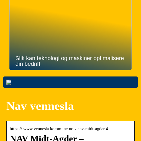
Slik kan teknologi og maskiner optimalisere
din bedrift
Nav vennesla
https:// www.vennesla.kommune.no › nav-midt-agder.4…
NAV Midt-Agder –