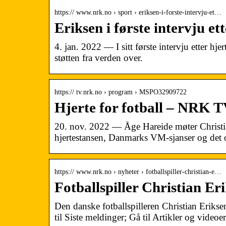
https:// www.nrk.no › sport › eriksen-i-forste-intervju-et…
Eriksen i første intervju ett
4. jan. 2022 — I sitt første intervju etter h
støtten fra verden over.
https:// tv.nrk.no › program › MSPO32909722
Hjerte for fotball – NRK 
20. nov. 2022 — Åge Hareide møter Christi
hjertestansen, Danmarks VM-sjanser og det
https:// www.nrk.no › nyheter › fotballspiller-christian-e…
Fotballspiller Christian Er
Den danske fotballspilleren Christian Erik
til Siste meldinger; Gå til Artikler og videoer