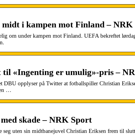
et midt i kampen mot Finland – NRK
tselig om under kampen mot Finland. UEFA bekreftet lørda
n.
 til «Ingenting er umulig»-pris – N
 DBU opplyser på Twitter at fotballspiller Christian Eriks
sen …
er med skade – NRK Sport
seg uten sin midtbanejuvel Christian Eriksen frem til slut