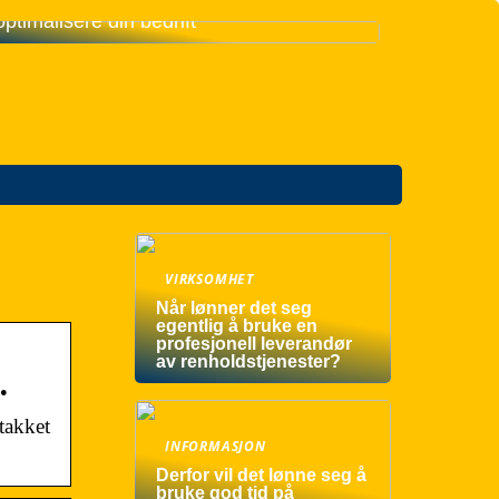
Slik kan teknologi og maskiner
optimalisere din bedrift
VIRKSOMHET
Når lønner det seg
egentlig å bruke en
profesjonell leverandør
av renholdstjenester?
…
takket
INFORMASJON
Derfor vil det lønne seg å
bruke god tid på