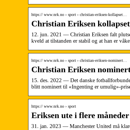
https:// www.nrk.no › sport › christian-eriksen-kollapset…
Christian Eriksen kollaps
12. jun. 2021 — Christian Eriksen falt plu
kveld at tilstanden er stabil og at han er våke
https:// www.nrk.no › sport › christian-eriksen-nominert…
Christian Eriksen nominert
15. des. 2022 — Det danske fotballforbundet
blitt nominert til «Ingenting er umulig»-pri
https:// www.nrk.no › sport
Eriksen ute i flere måned
31. jan. 2023 — Manchester United må klare 