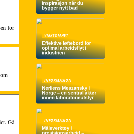
inspirasjon når du
bygger nytt bad
sen for
VIRKSOMHET
Effektive løftebord for
optimal arbeidsflyt i
industrien
e om
INFORMASJON
Nerliens Meszansky i
Norge – en sentral aktør
innen laboratorieutstyr
INFORMASJON
ier. Gå
Måleverktøy i
presisjonsarbeid –