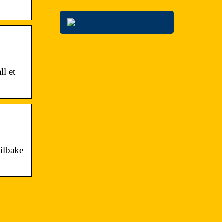
ll et
tilbake