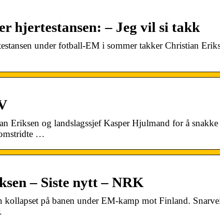
er hjertestansen: – Jeg vil si takk
jertestansen under fotball-EM i sommer takker Christian Erik
TV
an Eriksen og landslagssjef Kasper Hjulmand for å snakk
 omstridte …
iksen – Siste nytt – NRK
sen kollapset på banen under EM-kamp mot Finland. Snarve
.