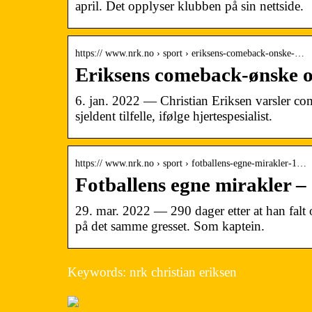
april. Det opplyser klubben på sin nettside.
https:// www.nrk.no › sport › eriksens-comeback-onske-…
Eriksens comeback-ønske o
6. jan. 2022 — Christian Eriksen varsler come
sjeldent tilfelle, ifølge hjertespesialist.
https:// www.nrk.no › sport › fotballens-egne-mirakler-1…
Fotballens egne mirakler 
29. mar. 2022 — 290 dager etter at han falt
på det samme gresset. Som kaptein.
Keywords: nrk christian eriksen