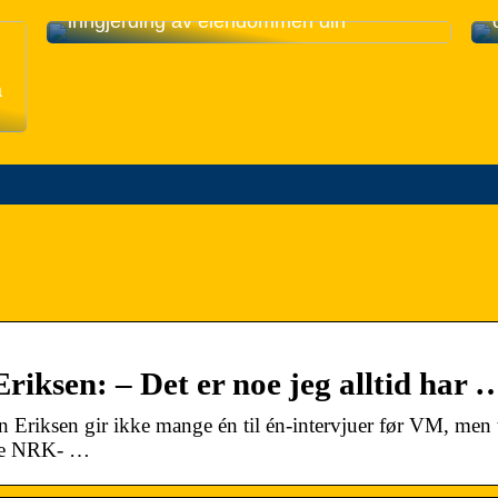
Gjerde: Alt du trenger å vite om
inngjerding av eiendommen din
å
riksen: – Det er noe jeg alltid har 
 Eriksen gir ikke mange én til én-intervjuer før VM, men 
ende NRK- …