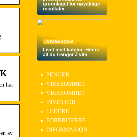
grunnlaget for nøyaktige
resultater
g
INFORMASJON
Livet med kateter: Her er
alt du trenger å vite
RK
PENGER
VIRKSOMHET
en har
VIRKSOMHET
INVESTOR
LEDERE
FORBRUKERE
INFORMASJON
ten av