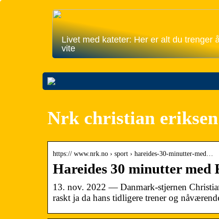
Livet med kateter: Her er alt du trenger 
vite
Nrk christian eriksen
https:// www.nrk.no › sport › hareides-30-minutter-med…
Hareides 30 minutter med E
13. nov. 2022 — Danmark-stjernen Christian
raskt ja da hans tidligere trener og nåvær