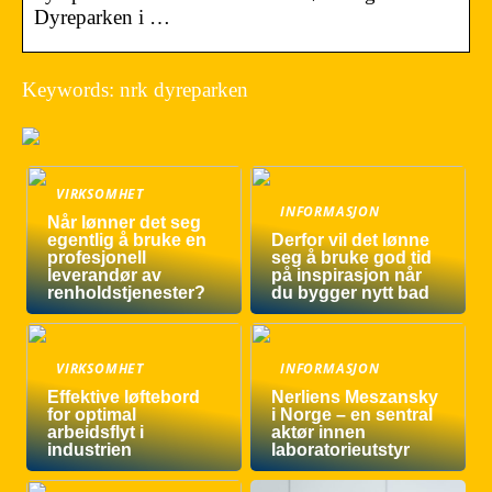
Dyreparken i …
Keywords: nrk dyreparken
VIRKSOMHET
INFORMASJON
Når lønner det seg
egentlig å bruke en
Derfor vil det lønne
profesjonell
seg å bruke god tid
leverandør av
på inspirasjon når
renholdstjenester?
du bygger nytt bad
VIRKSOMHET
INFORMASJON
Effektive løftebord
Nerliens Meszansky
for optimal
i Norge – en sentral
arbeidsflyt i
aktør innen
industrien
laboratorieutstyr