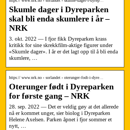
https:// www.nrk.no › sorlandet › skumle-dager-i-dyrep…
Skumle dager i Dyreparken
skal bli enda skumlere i år –
NRK
3. okt. 2022 — I fjor fikk Dyreparken krass
kritikk for sine skrekkfilm-aktige figurer under
«Skumle dager». I år er det lagt opp til å bli enda
skumlere, …
https:// www.nrk.no › sorlandet › oterunger-fodt-i-dyre…
Oterunger født i Dyreparken
for første gang – NRK
28. sep. 2022 — Det er veldig gøy at det allerede
nå er kommet unger, sier biolog i Dyreparken
Helene Axelsen. Parken åpnet i fjor sommer et
nytt, …