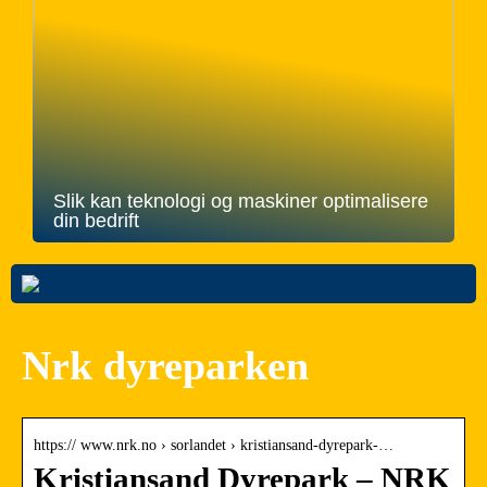
Slik kan teknologi og maskiner optimalisere
din bedrift
Nrk dyreparken
https:// www.nrk.no › sorlandet › kristiansand-dyrepark-…
Kristiansand Dyrepark – NRK