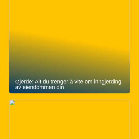
Gjerde: Alt du trenger å vite om inngjerding
av eiendommen din