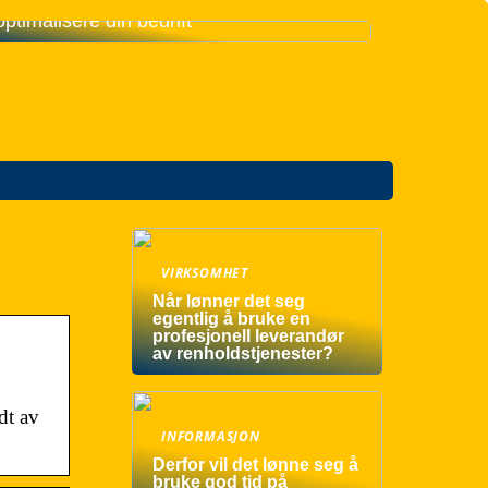
Slik kan teknologi og maskiner
optimalisere din bedrift
VIRKSOMHET
Når lønner det seg
egentlig å bruke en
profesjonell leverandør
av renholdstjenester?
dt av
INFORMASJON
Derfor vil det lønne seg å
bruke god tid på