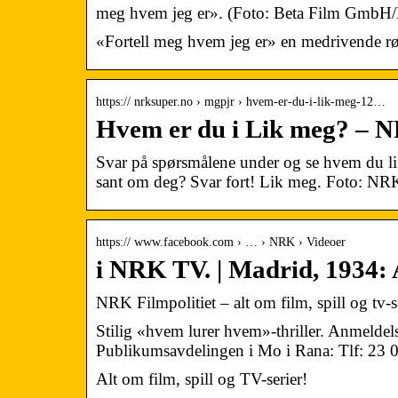
meg hvem jeg er». (Foto: Beta Film GmbH/
«Fortell meg hvem jeg er» en medrivende rø
https:// nrksuper.no › mgpjr › hvem-er-du-i-lik-meg-12…
Hvem er du i Lik meg? – 
Svar på spørsmålene under og se hvem du li
sant om deg? Svar fort! Lik meg. Foto: NR
https:// www.facebook.com › … › NRK › Videoer
i NRK TV. | Madrid, 1934: 
NRK Filmpolitiet – alt om film, spill og tv-s
Stilig «hvem lurer hvem»-thriller. Anmelde
Publikumsavdelingen i Mo i Rana: Tlf: 23 
Alt om film, spill og TV-serier!