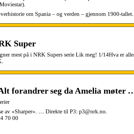
Moviestar).
verhistorie om Spania – og verden – gjennom 1900-tallet.
NRK Super
gner mest på i NRK Supers serie Lik meg! 1/14Hva er alle
K.
Alt forandrer seg da Amelia møter 
erier
lse av «Sharper». … Direkte til P3: p3@nrk.no.
04 70 00