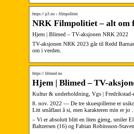
https:// p3.no › filmpolitiet
NRK Filmpolitiet – alt om fi
Hjem | Blimed – TV-aksjonen NRK 2022
TV-aksjonen NRK 2023 går til Redd Barnas 
om i verden.
https:// blimed.no
Hjem | Blimed – TV-aksjo
Kultur & underholdning, Vgs | Fredriksta
8. nov. 2022 — De tre skuespillerne er usikre
Litt småflaut å si, men karakteren min er jo
– Vi er absolutt blitt en liten gjeng, smiler
Baltzersen (16) og Fabian Robinsson-Stave