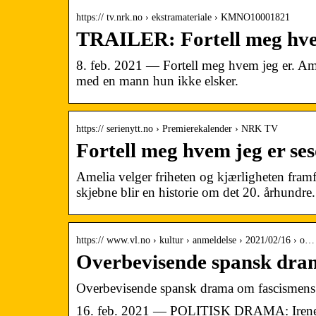
https:// tv.nrk.no › ekstramateriale › KMNO10001821
TRAILER: Fortell meg hve
8. feb. 2021 — Fortell meg hvem jeg er. Amel
med en mann hun ikke elsker.
https:// serienytt.no › Premierekalender › NRK TV
Fortell meg hvem jeg er se
Amelia velger friheten og kjærligheten fram
skjebne blir en historie om det 20. århundre.
https:// www.vl.no › kultur › anmeldelse › 2021/02/16 › o…
Overbevisende spansk dra
Overbevisende spansk drama om fascismens
16. feb. 2021 — POLITISK DRAMA: Irene Esc