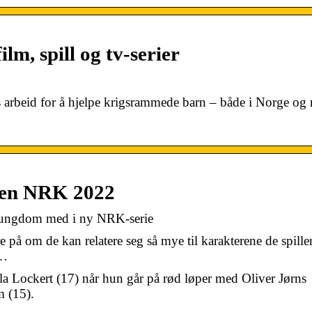
lm, spill og tv-serier
arbeid for å hjelpe krigsrammede barn – både i Norge og 
nen NRK 2022
d-ungdom med i ny NRK-serie
 på om de kan relatere seg så mye til karakterene de spiller
 …
 Ella Lockert (17) når hun går på rød løper med Oliver Jørns
m (15).