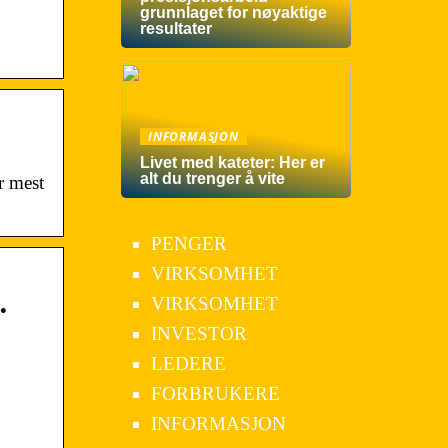
grunnlaget for nøyaktige
resultater
INFORMASJON
Livet med kateter: Her er
alt du trenger å vite
r mest
PENGER
VIRKSOMHET
…
VIRKSOMHET
INVESTOR
LEDERE
FORBRUKERE
INFORMASJON