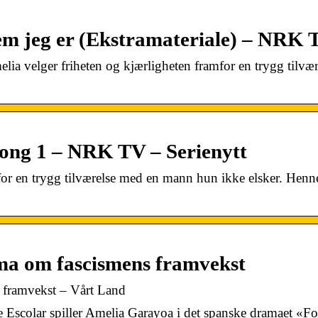
m jeg er (Ekstramateriale) – NRK 
ia velger friheten og kjærligheten framfor en trygg tilvær
song 1 – NRK TV – Serienytt
for en trygg tilværelse med en mann hun ikke elsker. Henn
ma om fascismens framvekst
 framvekst – Vårt Land
olar spiller Amelia Garayoa i det spanske dramaet «For