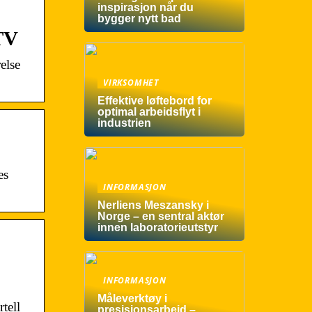
inspirasjon når du
bygger nytt bad
TV
else
VIRKSOMHET
Effektive løftebord for
optimal arbeidsflyt i
industrien
es
INFORMASJON
Nerliens Meszansky i
Norge – en sentral aktør
innen laboratorieutstyr
INFORMASJON
Måleverktøy i
tell
presisjonsarbeid –