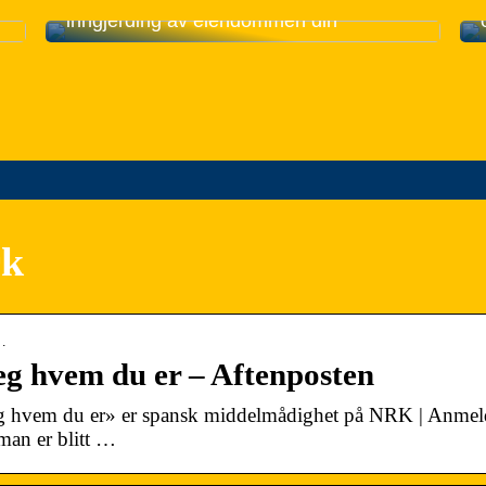
å
Gjerde: Alt du trenger å vite om
inngjerding av eiendommen din
rk
l…
eg hvem du er – Aftenposten
eg hvem du er» er spansk middelmådighet på NRK | Anmel
man er blitt …