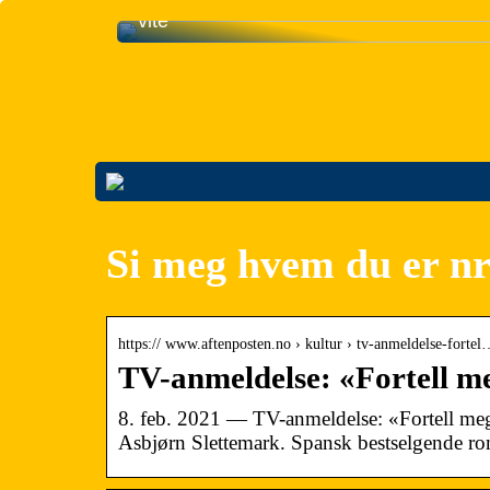
Livet med kateter: Her er alt du trenger 
vite
Si meg hvem du er n
https:// www.aftenposten.no › kultur › tv-anmeldelse-forte
TV-anmeldelse: «Fortell m
8. feb. 2021 — TV-anmeldelse: «Fortell m
Asbjørn Slettemark. Spansk bestselgende ro