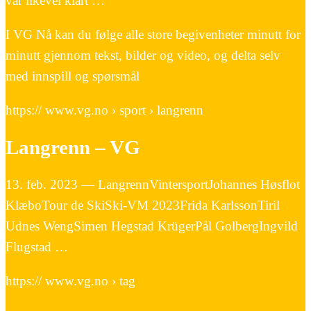
var likevel klart …
I VG Nå kan du følge alle store begivenheter minutt for
minutt gjennom tekst, bilder og video, og delta selv
med innspill og spørsmål
https:// www.vg.no › sport › langrenn
Langrenn – VG
13. feb. 2023 — LangrennVintersportJohannes Høsflot
KlæboTour de SkiSki-VM 2023Frida KarlssonTiril
Udnes WengSimen Hegstad KrügerPål GolbergIngvild
Flugstad …
https:// www.vg.no › tag