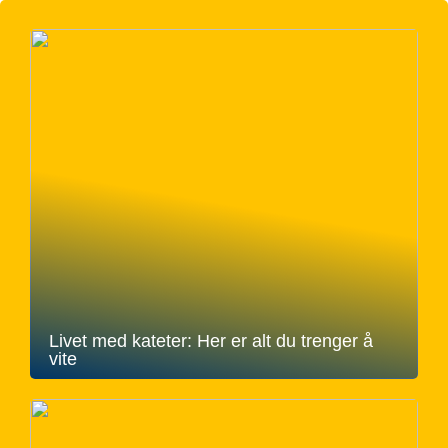
Livet med kateter: Her er alt du trenger å
vite