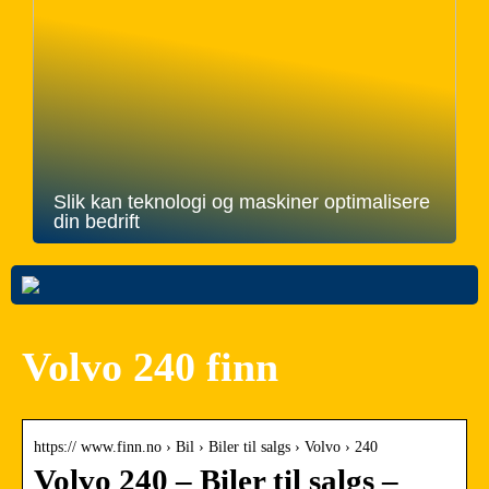
Slik kan teknologi og maskiner optimalisere
din bedrift
Volvo 240 finn
https:// www.finn.no › Bil › Biler til salgs › Volvo › 240
Volvo 240 – Biler til salgs –