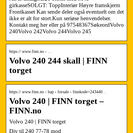
girkasseSOLGT: ToppInteriør Høyre framskjerm
Frontkasset Kan sende deler også eventuelt om det
ikke er alt for stort.Kun seriøse henvendelser.
Kontakt meg her eller på 97548367SøkeordVolvo
240Volvo 242Volvo 244Volvo 245
https:// www.finn.no › …
Volvo 240 244 skall | FINN
torget
https:// www.finn.no › bap › forsale › finnkode=243440…
Volvo 240 | FINN torget –
FINN.no
Volvo 240 | FINN torget
Div til 240 77-78 mod