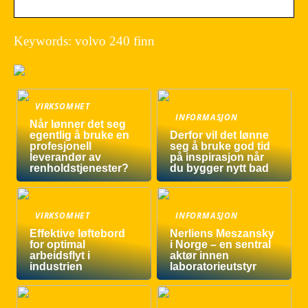
Keywords: volvo 240 finn
VIRKSOMHET
INFORMASJON
Når lønner det seg
egentlig å bruke en
Derfor vil det lønne
profesjonell
seg å bruke god tid
leverandør av
på inspirasjon når
renholdstjenester?
du bygger nytt bad
VIRKSOMHET
INFORMASJON
Effektive løftebord
Nerliens Meszansky
for optimal
i Norge – en sentral
arbeidsflyt i
aktør innen
industrien
laboratorieutstyr