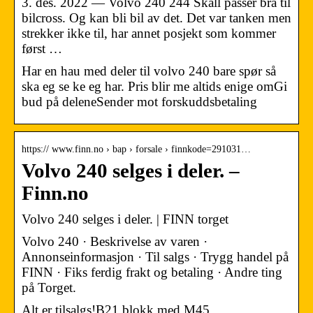
3. des. 2022 — Volvo 240 244 Skall passer bra til
bilcross. Og kan bli bil av det. Det var tanken men
strekker ikke til, har annet posjekt som kommer
først …
Har en hau med deler til volvo 240 bare spør så
ska eg se ke eg har. Pris blir me altids enige omGi
bud på deleneSender mot forskuddsbetaling
https:// www.finn.no › bap › forsale › finnkode=291031…
Volvo 240 selges i deler. –
Finn.no
Volvo 240 selges i deler. | FINN torget
Volvo 240 · Beskrivelse av varen ·
Annonseinformasjon · Til salgs · Trygg handel på
FINN · Fiks ferdig frakt og betaling · Andre ting
på Torget.
Alt er tilsalgs!B21 blokk med M45