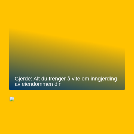
Gjerde: Alt du trenger å vite om inngjerding
av eiendommen din