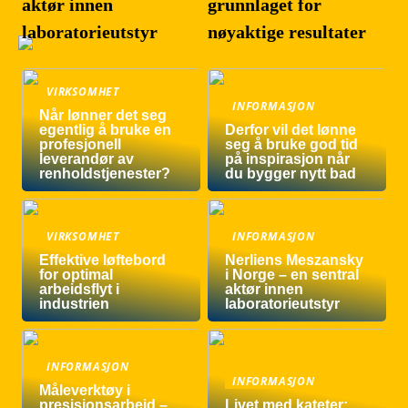
aktør innen
grunnlaget for
laboratorieutstyr
nøyaktige resultater
VIRKSOMHET
INFORMASJON
Når lønner det seg
egentlig å bruke en
Derfor vil det lønne
profesjonell
seg å bruke god tid
leverandør av
på inspirasjon når
renholdstjenester?
du bygger nytt bad
VIRKSOMHET
INFORMASJON
Effektive løftebord
Nerliens Meszansky
for optimal
i Norge – en sentral
arbeidsflyt i
aktør innen
industrien
laboratorieutstyr
INFORMASJON
INFORMASJON
Måleverktøy i
presisjonsarbeid –
Livet med kateter: