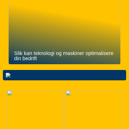
Slik kan teknologi og maskiner optimalisere
din bedrift