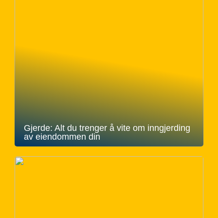
Gjerde: Alt du trenger å vite om inngjerding
av eiendommen din