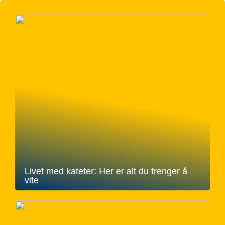
Livet med kateter: Her er alt du trenger å
vite