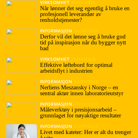
VIRKSOMHET
26/07/2026
Når lønner det seg egentlig å bruke en
profesjonell leverandør av
renholdstjenester?
INFORMASJON
16/06/2026
Derfor vil det lønne seg å bruke god
tid på inspirasjon når du bygger nytt
bad
VIRKSOMHET
23/04/2026
Effektive løftebord for optimal
arbeidsflyt i industrien
INFORMASJON
30/03/2026
Nerliens Meszansky i Norge – en
sentral aktør innen laboratorieutstyr
INFORMASJON
27/03/2026
Måleverktøy i presisjonsarbeid –
grunnlaget for nøyaktige resultater
INFORMASJON
27/09/2025
Livet med kateter: Her er alt du trenger
å vite