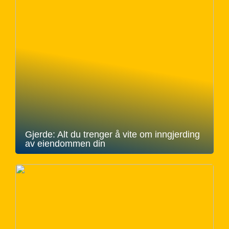
Gjerde: Alt du trenger å vite om inngjerding
av eiendommen din