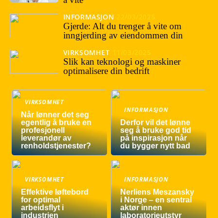
INFORMASJON
22/03/2025
Gjerde: Alt du trenger å vite om
inngjerding av eiendommen din
VIRKSOMHET
11/03/2025
Slik kan teknologi og maskiner
optimalisere din bedrift
VIRKSOMHET
INFORMASJON
Når lønner det seg
egentlig å bruke en
Derfor vil det lønne
profesjonell
seg å bruke god tid
leverandør av
på inspirasjon når
renholdstjenester?
du bygger nytt bad
VIRKSOMHET
INFORMASJON
Effektive løftebord
Nerliens Meszansky
for optimal
i Norge – en sentral
arbeidsflyt i
aktør innen
industrien
laboratorieutstyr