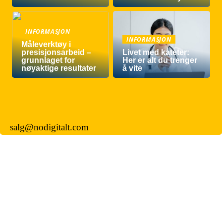
INFORMASJON
INFORMASJON
Måleverktøy i
presisjonsarbeid –
Livet med kateter:
grunnlaget for
Her er alt du trenger
nøyaktige resultater
å vite
salg@nodigitalt.com